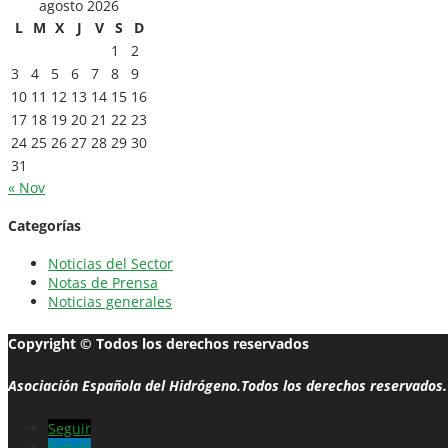
agosto 2026
L
M
X
J
V
S
D
1
2
3
4
5
6
7
8
9
10
11
12
13
14
15
16
17
18
19
20
21
22
23
24
25
26
27
28
29
30
31
« Nov
Categorías
Noticias del Sector
Notas de Prensa
Noticias generales
Copyright © Todos los derechos reservados
Asociación Española del Hidrógeno.Todos los derechos reservados.
Seguir
Seguir