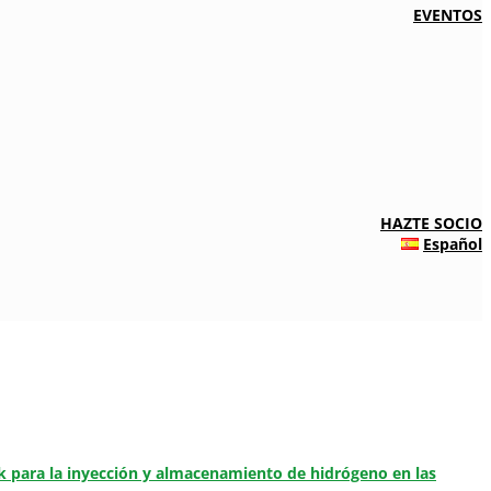
EVENTOS
HAZTE SOCIO
Español
k para la inyección y almacenamiento de hidrógeno en las