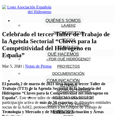
QUIÉNES SOMOS
LA AEH2
JUNTA DIRECTIVA
Celebrado el tercer Taller de Trabajo de
la Agenda Sectorial “Claves para la
SOCIOS
Competitividad del Hidrógeno en
ESTATUTOS
España”
QUÉ HACEMOS
¿POR QUÉ HIDRÓGENO?
Mar 5, 2021
|
Notas de Prensa
PROYECTOS
DOCUMENTACIÓN
COMUNICACIÓN
El pasado 2 de marzo de 2021 tuvo lugar el tercer Taller de
NOTICIAS
Trabajo (TT3) de la Agenda Sectorial de la Industria del
NOTAS DE PRENSA
Hidrógeno “Claves para la Competitividad del Hidrógeno en
NOTICIAS DEL SECTOR
España”.
Este tercer taller de trabajo ha contado con la
participación activa de
más de 50 expertos
de diferentes entidades
CONTACTO DE PRENSA
socias de la AeH2, pertenecientes a los Grupos de Trabajo de
Tecnología y Mercado y de Medidas de Actuación y Áreas
EVENTOS