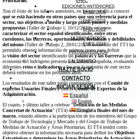
Prioritarias
.
EHEC
EDICIONES ANTERIORES
Tras el éxito de los talleres anteriores, en los que se dio a conocer
EHEC 2005
qué se está haciendo en otros países que son referencia para el
EHEC 2018
sector, sus objetivos a medio y largo plazo, planes y medidas
propuestas
(Taller de Trabajo 1, 10/12/2020), así como
EHEC 2022
caracterizar el sector español identificando, entre otras
ÚLTIMA EDICIÓN
cuestiones, las barreras, oportunidades, fortalezas y debilidades
EHEC 2024
del mismo
(Taller de Trabajo 2, 28/01/21), el desarrollo del TT3 ha
permitido obtener información de primera mano para definir
PRÓXIMA EDICIÓN
la
visión del sector
identificando las
palancas y las barreras
que la
CALENDARIO
economía del hidrógeno presenta a la industria española, evaluando
diferentes
retos e indicadores
a los que la industria de este sector
HAZTE SOCIO
deberá enfrentarse en los próximos años.
CONTACTO
Los resultados de este taller serán contrastados con el
Comité de
INICIAR SESIÓN
expertos Usuarios Finales
y con el
Comité de Expertos de la
Administración.
Español
English
El cuarto, y último taller a celebrar “
Definición de las Medidas
Español
Concretas de Actuación
” (TT4) tendrá lugar
a
finales del mes de
marzo
, estando abierto a la participación de los miembros del Grupo
de Trabajo de Tecnología y Mercado y del Grupo de Trabajo de
Medidas de Actuación y Áreas Prioritarias. El TT4 tendrá como
objetivo obtener la información necesaria para definir los
Objetivos
Estratégicos y determinar las Áreas Prioritarias de Actuación y