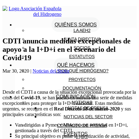
QUIÉNES SOMOS
LA AEH2
JUNTA DIRECTIVA
CDTI anuncia medidas excepcionales de
apoyo a la I+D+i en el escenario del
SOCIOS
Covid-19
ESTATUTOS
QUÉ HACEMOS
Mar 30, 2020
|
Noticias del Sector
¿POR QUÉ HIDRÓGENO?
PROYECTOS
DOCUMENTACIÓN
Desde el CDTI a causa de la situación excepcional provocada por la
COMUNICACIÓN
crisis del
Covid-19
, se han puesto en marcha una serie de medidas
NOTICIAS
excepcionales para proteger la I+D+i nacional. Estas medidas
NOTAS DE PRENSA
urgentes, se recogen en el
Real Decreto 18 de marzo-2020
y sus
principales características son:
NOTICIAS DEL SECTOR
Van dirigidas a Pymes y Midcaps con actividad en I+D+i,
CONTACTO DE PRENSA
gestionada a través del CDTI.
EVENTOS
Su principal objetivo es paliar la ralentización de actividad,