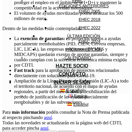
EHEC
proteger el empleo en el ámbito de la I+D+i y mantener la
EDICIONES ANTERIORES
competitividad en la actividad innovadora.
EHEC 2005
El volumen de ayudas movilizadas podría alcanzar los 500
millones de euros.
EHEC 2018
EHEC 2022
Dentro de las medidas están contempladas:
ÚLTIMA EDICIÓN
La
exención de garantías: e
n proyectos sujetos a ayudas
EHEC 2024
parcialmente reembolsables (PID, CIEN, Cervera empresas,
LIC, LIC-A), las empresas solicitantes (PYMES y
PRÓXIMA EDICIÓN
MIDCAPS) quedarán exentas de aportar garantías, siempre y
CALENDARIO
cuando cumplan con la solvencia económica mínima exigida
por CDTI.
HAZTE SOCIO
Fast track
para la aprobación de proyectos relacionados
CONTACTO
directamente con soluciones para Covid-19.
Ampliación de la Línea Directa de Expansión (LIC-A) a todo
INICIAR SESIÓN
el territorio nacional, de acuerdo con el mapa de ayudas
Español
regionales, a partir del mes de abril y flexibilización del
English
periodo de justificación de las ayudas parcialmente
reembolsables y de las subvenciones.
Español
Para
más información
podéis consultar la Nota de Prensa publicada
al respecto pinchando
aquí
.
Todas las novedades se actualizarán en la página web del CDTI,
para acceder pincha
aquí
.