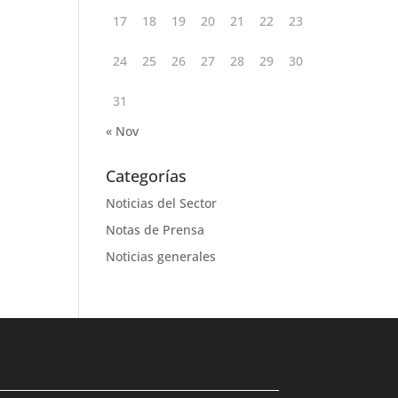
17
18
19
20
21
22
23
24
25
26
27
28
29
30
31
« Nov
Categorías
Noticias del Sector
Notas de Prensa
Noticias generales