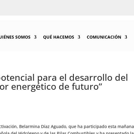
UIÉNES SOMOS
QUÉ HACEMOS
COMUNICACIÓN
otencial para el desarrollo del
r energético de futuro”
activación, Belarmina Díaz Aguado, que ha participado esta mañan
ñola del Hidrógeno y de las Pilas Combustibles y ha presentado la