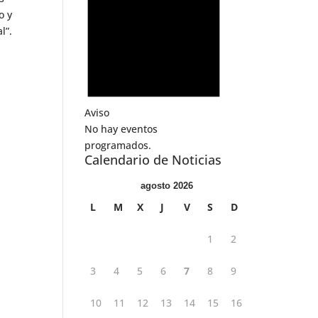
o y
l”.
Aviso
No hay eventos
programados.
Calendario de Noticias
agosto 2026
L
M
X
J
V
S
D
1
2
3
4
5
6
7
8
9
10
11
12
13
14
15
16