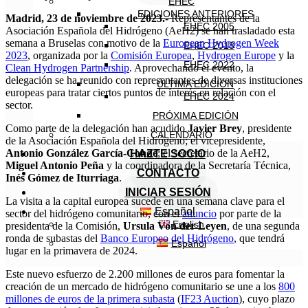
EHEC
EDICIONES ANTERIORES
Madrid, 23 de noviembre de 2023.-
Representantes de la
EHEC 2005
Asociación Española del Hidrógeno (AeH2) se han trasladado esta
semana a Bruselas con motivo de la
European Hydrogen Week
EHEC 2018
2023
, organizada por la
Comisión Europea
,
Hydrogen Europe
y la
EHEC 2022
Clean Hydrogen Partnership
. Aprovechando el evento, la
delegación se ha reunido con representantes de diversas instituciones
ÚLTIMA EDICIÓN
europeas para tratar ciertos puntos de interés en relación con el
EHEC 2024
sector.
PRÓXIMA EDICIÓN
Como parte de la delegación han acudido
Javier Brey
, presidente
CALENDARIO
de la Asociación Española del Hidrógeno; el vicepresidente,
Antonio González García-Conde
; el secretario de la AeH2,
HAZTE SOCIO
Miguel Antonio Peña
y la coordinadora de la Secretaría Técnica,
CONTACTO
Inés Gómez de Iturriaga
.
INICIAR SESIÓN
La visita a la capital europea sucede en una semana clave para el
Español
sector del hidrógeno comunitario, con el
anuncio
por parte de la
English
presidenta de la Comisión,
Ursula Von der Leyen
, de una segunda
ronda de subastas del
Banco Europeo del Hidrógeno
, que tendrá
Español
lugar en la primavera de 2024.
Este nuevo esfuerzo de 2.200 millones de euros para fomentar la
creación de un mercado de hidrógeno comunitario se une a los
800
millones de euros de la primera subasta
(
IF23 Auction
), cuyo plazo