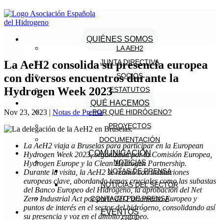
QUIÉNES SOMOS
LA AEH2
JUNTA DIRECTIVA
La AeH2 consolida su presencia europea
con diversos encuentros durante la
SOCIOS
Hydrogen Week 2023
ESTATUTOS
QUÉ HACEMOS
Nov 23, 2023
|
Notas de Prensa
¿POR QUÉ HIDRÓGENO?
PROYECTOS
DOCUMENTACIÓN
La AeH2 viaja a Bruselas para participar en la European
COMUNICACIÓN
Hydrogen Week 2023, organizada por la Comisión Europea,
NOTICIAS
Hydrogen Europe y la Clean Hydrogen Partnership.
NOTAS DE PRENSA
Durante la visita, la AeH2 se reunió con instituciones
europeas clave, abordando temas cruciales como las subastas
NOTICIAS DEL SECTOR
del Banco Europeo del Hidrógeno, la aprobación del Net
Zero Industrial Act por parte del Parlamento Europeo y
CONTACTO DE PRENSA
puntos de interés en el sector del hidrógeno, consolidando así
EVENTOS
su presencia y voz en el ámbito europeo.