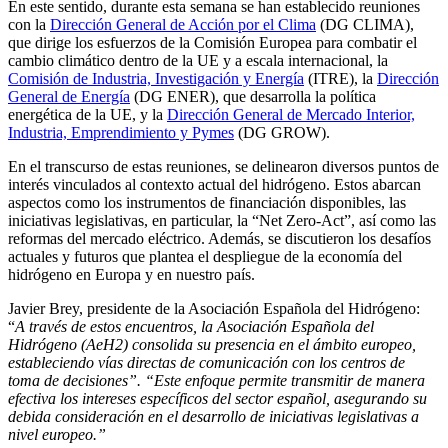
En este sentido, durante esta semana se han establecido reuniones
con la
Dirección General de Acción por el Clima
(DG CLIMA),
que dirige los esfuerzos de la Comisión Europea para combatir el
cambio climático dentro de la UE y a escala internacional, la
Comisión de Industria, Investigación y Energía
(ITRE), la
Dirección
General de Energía
(DG ENER), que desarrolla la política
energética de la UE, y la
Dirección General de Mercado Interior,
Industria, Emprendimiento y Pymes
(DG GROW).
En el transcurso de estas reuniones, se delinearon diversos puntos de
interés vinculados al contexto actual del hidrógeno. Estos abarcan
aspectos como los instrumentos de financiación disponibles, las
iniciativas legislativas, en particular, la “Net Zero-Act”, así como las
reformas del mercado eléctrico. Además, se discutieron los desafíos
actuales y futuros que plantea el despliegue de la economía del
hidrógeno en Europa y en nuestro país.
Javier Brey, presidente de la Asociación Española del Hidrógeno:
“
A través de estos encuentros, la Asociación Española del
Hidrógeno (AeH2) consolida su presencia en el ámbito europeo,
estableciendo vías directas de comunicación con los centros de
toma de decisiones”. “Este enfoque permite transmitir de manera
efectiva los intereses específicos del sector español, asegurando su
debida consideración en el desarrollo de iniciativas legislativas a
nivel europeo.”