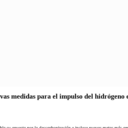
vas medidas para el impulso del hidrógeno
dobla su apuesta por la descarbonización e incluye nuevas metas más a