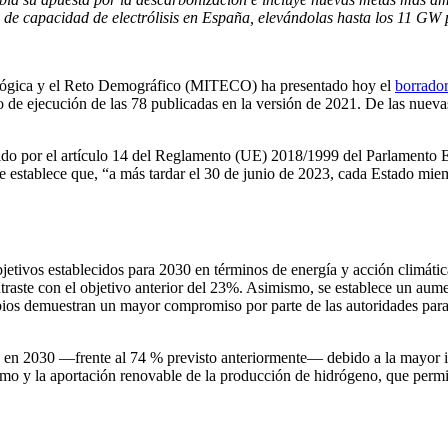
 de capacidad de electrólisis en España, elevándolas hasta los 11 GW
ológica y el Reto Demográfico (MITECO) ha presentado hoy el
borrador
o de ejecución de las 78 publicadas en la versión de 2021. De las nueva
ido por el artículo 14 del Reglamento (UE) 2018/1999 del Parlamento 
e establece que, “a más tardar el 30 de junio de 2023, cada Estado mie
jetivos establecidos para 2030 en términos de energía y acción climát
aste con el objetivo anterior del 23%. Asimismo, se establece un aumen
bios demuestran un mayor compromiso por parte de las autoridades para
 en 2030 —frente al 74 % previsto anteriormente— debido a la mayor int
mo y la aportación renovable de la producción de hidrógeno, que permiti