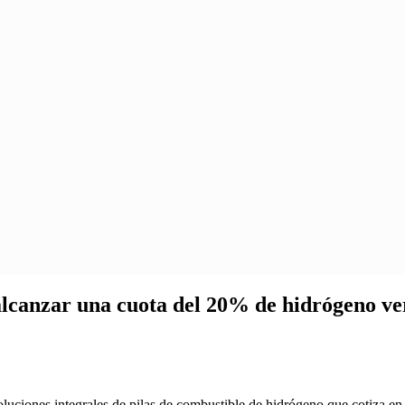
lcanzar una cuota del 20% de hidrógeno ver
uciones integrales de pilas de combustible de hidrógeno que cotiza en