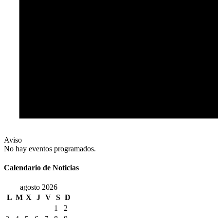
Aviso
No hay eventos programados.
Calendario de Noticias
agosto 2026
L
M
X
J
V
S
D
1
2