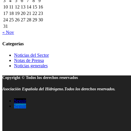
3
4
5
6
7
8
9
10
11
12
13
14
15
16
17
18
19
20
21
22
23
24
25
26
27
28
29
30
31
« Nov
Categorías
Noticias del Sector
Notas de Prensa
Noticias generales
Copyright © Todos los derechos reservados
Asociación Española del Hidrógeno.Todos los derechos reservados.
Seguir
Seguir