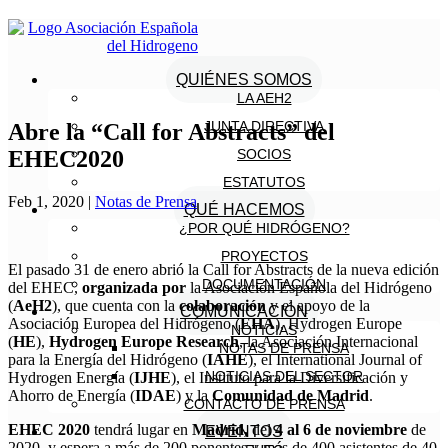
QUIÉNES SOMOS
LA AEH2
JUNTA DIRECTIVA
Abre la “Call for Abstracts” del
EHEC2020
SOCIOS
ESTATUTOS
Feb 1, 2020
|
Notas de Prensa
QUÉ HACEMOS
¿POR QUÉ HIDRÓGENO?
PROYECTOS
El pasado 31 de enero abrió la Call for Abstracts de la nueva edición
DOCUMENTACIÓN
del EHEC,
organizada por
la Asociación Española del Hidrógeno
(
AeH2
), que cuenta con la
colaboración
y el apoyo de la
COMUNICACIÓN
Asociación Europea del Hidrógeno (
EHA
), Hydrogen Europe
NOTICIAS
(
HE
),
Hydrogen Europe Research
, la Asociación Internacional
NOTAS DE PRENSA
para la Energía del Hidrógeno (
IAHE
), el International Journal of
NOTICIAS DEL SECTOR
Hydrogen Energía (
IJHE
), el Instituto para la Diversificación y
Ahorro de Energía (
IDAE
) y la
Comunidad de Madrid
.
CONTACTO DE PRENSA
EHEC 2020
tendrá lugar en
Madrid,
del
4 al 6 de noviembre
de
EVENTOS
2020, y espera a más de 200 ponentes y más de 400 asistentes de 40