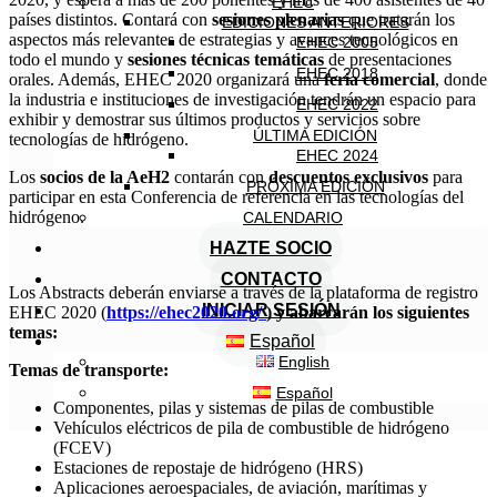
EHEC
países distintos. Contará con
sesiones plenarias
que tratarán los
EDICIONES ANTERIORES
aspectos más relevantes de estrategias y avances tecnológicos en
EHEC 2005
todo el mundo y
sesiones técnicas temáticas
de presentaciones
EHEC 2018
orales. Además, EHEC 2020 organizará una
feria comercial
, donde
la industria e instituciones de investigación tendrán un espacio para
EHEC 2022
exhibir y demostrar sus últimos productos y servicios sobre
ÚLTIMA EDICIÓN
tecnologías de hidrógeno.
EHEC 2024
Los
socios de la AeH2
contarán con
descuentos exclusivos
para
PRÓXIMA EDICIÓN
participar en esta Conferencia de referencia en las tecnologías del
hidrógeno.
CALENDARIO
HAZTE SOCIO
CONTACTO
Los Abstracts deberán enviarse a través de la plataforma de registro
INICIAR SESIÓN
EHEC 2020 (
https://ehec2020.org/
) y abarcarán los siguientes
temas:
Español
English
Temas de transporte:
Español
Componentes, pilas y sistemas de pilas de combustible
Vehículos eléctricos de pila de combustible de hidrógeno
(FCEV)
Estaciones de repostaje de hidrógeno (HRS)
Aplicaciones aeroespaciales, de aviación, marítimas y