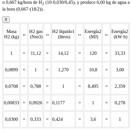
o 0,667 kg/hora de H
(10·0,030/0,45), y produce 6,00 kg de agua a
2
la hora (0,667·(18/2)).
X
Masa
H2 gas
H2 líquido1
Energía2
Energía2
↔
↔
↔
↔
H2 (kg)
(Nm3)
(litros)
(MJ)
(kW·h)
1
=
11,12
=
14,12
=
120
=
33,33
0,0899
=
1
=
1,270
=
10,8
=
3,00
0,0708
=
0,788
=
1
=
8,495
=
2,359
0,00833
=
0,0926
=
0,1177
=
1
=
0,278
0,0300
=
0,333
=
0,424
=
3,6
=
1