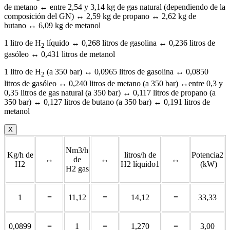
de metano ↔ entre 2,54 y 3,14 kg de gas natural (dependiendo de la
composición del GN) ↔ 2,59 kg de propano ↔ 2,62 kg de
butano ↔ 6,09 kg de metanol
1 litro de H
líquido ↔ 0,268 litros de gasolina ↔ 0,236 litros de
2
gasóleo ↔ 0,431 litros de metanol
1 litro de H
(a 350 bar) ↔ 0,0965 litros de gasolina ↔ 0,0850
2
litros de gasóleo ↔ 0,240 litros de metano (a 350 bar) ↔entre 0,3 y
0,35 litros de gas natural (a 350 bar) ↔ 0,117 litros de propano (a
350 bar) ↔ 0,127 litros de butano (a 350 bar) ↔ 0,191 litros de
metanol
X
Nm3/h
Kg/h de
litros/h de
Potencia2
↔
de
↔
↔
H2
H2 líquido1
(kW)
H2 gas
1
=
11,12
=
14,12
=
33,33
0,0899
=
1
=
1,270
=
3,00