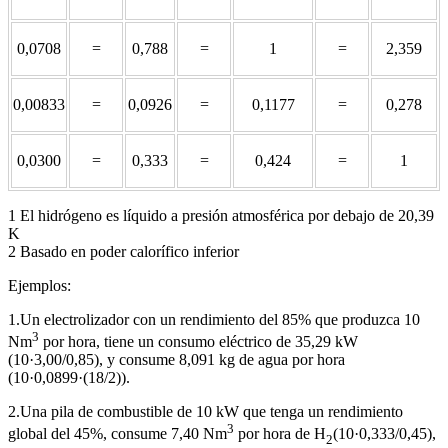
0,0708
=
0,788
=
1
=
2,359
0,00833
=
0,0926
=
0,1177
=
0,278
0,0300
=
0,333
=
0,424
=
1
1 El hidrógeno es líquido a presión atmosférica por debajo de 20,39
K
2 Basado en poder calorífico inferior
Ejemplos:
1.Un electrolizador con un rendimiento del 85% que produzca 10
3
Nm
por hora, tiene un consumo eléctrico de 35,29 kW
(10·3,00/0,85), y consume 8,091 kg de agua por hora
(10·0,0899·(18/2)).
2.Una pila de combustible de 10 kW que tenga un rendimiento
3
global del 45%, consume 7,40 Nm
por hora de H
(10·0,333/0,45),
2