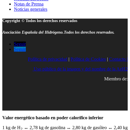
Notas de Prensa
Noticias generales
Copyright © Todos los derechos reservados
Asociación Española del Hidrógeno.Todos los derechos reservados.
Seguir
Seguir
Política de privacidad
|
Política de Cookies
|
Contacto |
Uso público de la imagen y del nombre de la AeH2
Miembro de:
Valor energético basado en poder calorífico inferior
1 kg de H
↔ 2,78 kg de gasolina ↔ 2,80 kg de gasóleo ↔ 2,40 kg
2