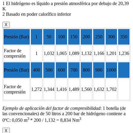
1 El hidrógeno es líquido a presión atmosférica por debajo de 20,39
K
2 Basado en poder calorífico inferior
X
Presión (Bar)
1
50
100
150
200
250
300
350
Factor de
1
1,032
1,065
1,089
1,132
1,166
1,201
1,236
compresión
Presión (Bar)
400
500
600
700
800
900
1000
Factor de
1,272
1,344
1,416
1,489
1,560
1,632
1,702
compresión
Ejemplo de aplicación del factor de compresibilidad
: 1 botella (de
las convencionales) de 50 litros a 200 bar de hidrógeno contiene a
3
3
0ºC: 0,050 m
* 200 / 1,132 = 8,834 Nm
X