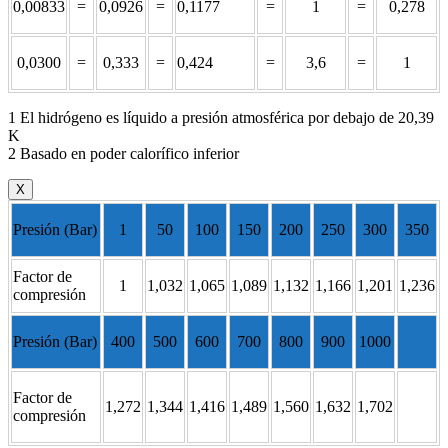
0,00833
=
0,0926
=
0,1177
=
1
=
0,278
0,0300
=
0,333
=
0,424
=
3,6
=
1
1 El hidrógeno es líquido a presión atmosférica por debajo de 20,39
K
2 Basado en poder calorífico inferior
X
Presión (Bar)
1
50
100
150
200
250
300
350
Factor de
1
1,032
1,065
1,089
1,132
1,166
1,201
1,236
compresión
Presión (Bar)
400
500
600
700
800
900
1000
Factor de
1,272
1,344
1,416
1,489
1,560
1,632
1,702
compresión