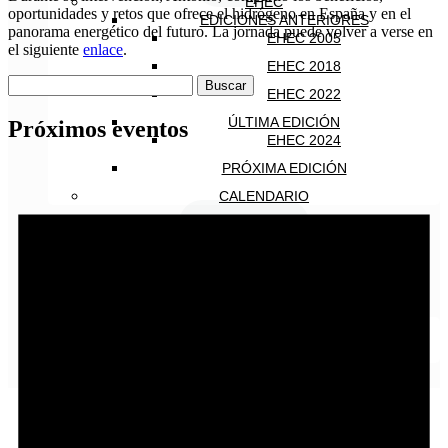
EHEC
oportunidades y retos que ofrece el hidrógeno en España y en el
EDICIONES ANTERIORES
panorama energético del futuro. La jornada puede volver a verse en
EHEC 2005
el siguiente
enlace
.
EHEC 2018
Buscar:
EHEC 2022
ÚLTIMA EDICIÓN
Próximos eventos
EHEC 2024
PRÓXIMA EDICIÓN
CALENDARIO
HAZTE SOCIO
CONTACTO
INICIAR SESIÓN
Español
English
Español