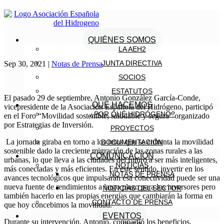
QUIÉNES SOMOS
LA AEH2
JUNTA DIRECTIVA
Sep 30, 2021
|
Notas de Prensa
SOCIOS
ESTATUTOS
El pasado 29 de septiembre, Antonio González García-Conde,
QUÉ HACEMOS
vicepresidente de la Asociación Española del Hidrógeno, participó
¿POR QUÉ HIDRÓGENO?
en el Foro “Movilidad sostenible, saludable y segura” organizado
por Estrategias de Inversión.
PROYECTOS
La jornada giraba en torno a los retos que se enfrenta la movilidad
DOCUMENTACIÓN
sostenible dado la creciente migración de las zonas rurales a las
COMUNICACIÓN
urbanas, lo que lleva a las ciudades del futuro a ser más inteligentes,
NOTICIAS
más conectadas y más eficientes. En este sentido, invertir en los
NOTAS DE PRENSA
avances tecnológicos que impulsarán esa conectividad puede ser una
nueva fuente de rendimientos a largo plazo para los inversores pero
NOTICIAS DEL SECTOR
también hacerlo en las propias energías que cambiarán la forma en
CONTACTO DE PRENSA
que hoy concebimos la movilidad.
EVENTOS
Durante su intervención, Antonio, compartió los beneficios,