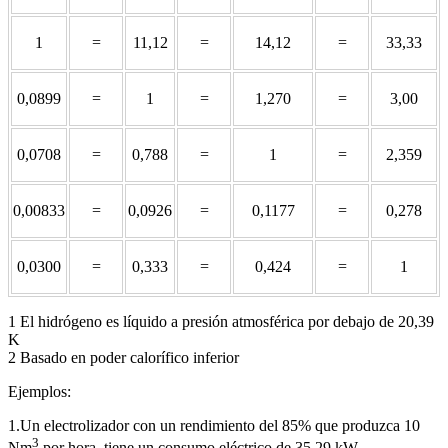
1
=
11,12
=
14,12
=
33,33
0,0899
=
1
=
1,270
=
3,00
0,0708
=
0,788
=
1
=
2,359
0,00833
=
0,0926
=
0,1177
=
0,278
0,0300
=
0,333
=
0,424
=
1
1 El hidrógeno es líquido a presión atmosférica por debajo de 20,39
K
2 Basado en poder calorífico inferior
Ejemplos:
1.Un electrolizador con un rendimiento del 85% que produzca 10
3
Nm
por hora, tiene un consumo eléctrico de 35,29 kW