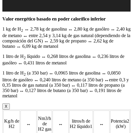
Valor energético basado en poder calorífico inferior
1 kg de H
↔ 2,78 kg de gasolina ↔ 2,80 kg de gasóleo ↔ 2,40 kg
2
de metano ↔ entre 2,54 y 3,14 kg de gas natural (dependiendo de la
composición del GN) ↔ 2,59 kg de propano ↔ 2,62 kg de
butano ↔ 6,09 kg de metanol
1 litro de H
líquido ↔ 0,268 litros de gasolina ↔ 0,236 litros de
2
gasóleo ↔ 0,431 litros de metanol
1 litro de H
(a 350 bar) ↔ 0,0965 litros de gasolina ↔ 0,0850
2
litros de gasóleo ↔ 0,240 litros de metano (a 350 bar) ↔entre 0,3 y
0,35 litros de gas natural (a 350 bar) ↔ 0,117 litros de propano (a
350 bar) ↔ 0,127 litros de butano (a 350 bar) ↔ 0,191 litros de
metanol
X
Nm3/h
Kg/h de
litros/h de
Potencia2
↔
de
↔
↔
H2
H2 líquido1
(kW)
H2 gas