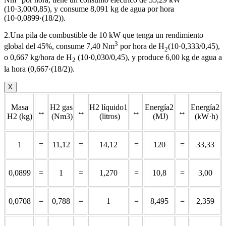
(10·3,00/0,85), y consume 8,091 kg de agua por hora
(10·0,0899·(18/2)).
2.Una pila de combustible de 10 kW que tenga un rendimiento
3
global del 45%, consume 7,40 Nm
por hora de H
(10·0,333/0,45),
2
o 0,667 kg/hora de H
(10·0,030/0,45), y produce 6,00 kg de agua a
2
la hora (0,667·(18/2)).
X
Masa
H2 gas
H2 líquido1
Energía2
Energía2
↔
↔
↔
↔
H2 (kg)
(Nm3)
(litros)
(MJ)
(kW·h)
1
=
11,12
=
14,12
=
120
=
33,33
0,0899
=
1
=
1,270
=
10,8
=
3,00
0,0708
=
0,788
=
1
=
8,495
=
2,359