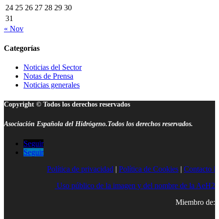
24
25
26
27
28
29
30
31
« Nov
Categorías
Noticias del Sector
Notas de Prensa
Noticias generales
Copyright © Todos los derechos reservados
Asociación Española del Hidrógeno.Todos los derechos reservados.
Seguir
Seguir
Política de privacidad
|
Política de Cookies
|
Contacto |
Uso público de la imagen y del nombre de la AeH2
Miembro de: