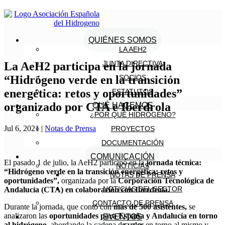
QUIÉNES SOMOS
LA AEH2
JUNTA DIRECTIVA
La AeH2 participa en la jornada
“Hidrógeno verde en la transición
SOCIOS
energética: retos y oportunidades”
ESTATUTOS
organizado por CTA e Iberdrola
QUÉ HACEMOS
¿POR QUÉ HIDRÓGENO?
Jul 6, 2021
|
Notas de Prensa
PROYECTOS
DOCUMENTACIÓN
COMUNICACIÓN
El pasado 1 de julio, la AeH2 participó en la
jornada técnica:
NOTICIAS
“Hidrógeno verde en la transición energética: retos y
NOTAS DE PRENSA
oportunidades”,
organizada por la
Corporación Tecnológica de
NOTICIAS DEL SECTOR
Andalucía (CTA) en colaboración con Iberdrola.
CONTACTO DE PRENSA
Durante la jornada, que contó con
más de 500 asistentes,
se
analizaron las
oportunidades para España y Andalucía en torno
EVENTOS
al hidrógeno
, abordando la cadena de valor en torno al mismo y