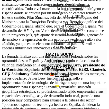
EHEC
analizando casos de aplicaciones industriales difícilmente
EDICIONES ANTERIORES
electrificables. Todo en el marco de la hoja de ruta del hidrógeno en
EHEC 2005
España donde se apuesta por un hidrógeno de carácter renovable.
EHEC 2018
En este sentido, Pilar Sánchez, Jefa del Área de Hidrógeno del
Ministerio para la Transición Ecológica y el Reto demográfico del
EHEC 2022
Gobierno de España, afirmó que, para el Gobierno de España, “el
ÚLTIMA EDICIÓN
desarrollo del Hidrógeno Verde tiene la oportunidad de convertirse
EHEC 2024
en un proyecto país, que aporte desarrollo tecnológico, generación
de empleo y la generación de una economía verde y de alto valor
PRÓXIMA EDICIÓN
añadido, ya que es un elemento fundamental para desarrollar
CALENDARIO
cadenas industriales innovadoras y competitivas”.
HAZTE SOCIO
La jornada finalizó con una interesante mesa redonda sobre las
oportunidades en España y Andalucía, aunando en la cadena de
CONTACTO
valor del hidrógeno en la que participó
Javier Brey, presidente de
INICIAR SESIÓN
la Asociación Española del Hidrógeno, Inerco, H2B2, Clantech,
CEN Solutions y Caldererías Indálicas
. Alguno de los mensajes
Español
claves que lanzó Javier Brey fueron: “El desarrollo e
English
implementación de tecnologías de hidrógeno supone una importante
Español
oportunidad para España”; “España, gracias a su situación
geográfica estratégica, su profesionalizado tejido empresarial y sus
capacidades tecnológicas y de desarrollo industrial, parte de una
posición muy competitiva para situarse a la cabeza del sector”;
“podemos disponer de tecnología hecha en España, de liderar la
fabricación de equipos y autoabastecernos y exportar hidrógeno