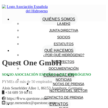
QUIÉNES SOMOS
LA AEH2
JUNTA DIRECTIVA
SOCIOS
ESTATUTOS
QUÉ HACEMOS
¿POR QUÉ HIDRÓGENO?
Quest One GmbH
PROYECTOS
DOCUMENTACIÓN
SOCIO ASOCIACIÓN ESPAÑOLA DEL HIDRÓGENO
COMUNICACIÓN
NOTICIAS
PYMEs de más de 50 empleados
NOTAS DE PRENSA
Alois Senefelder Allee 1, 86153 Augsburg, Germany.
NOTICIAS DEL SECTOR
+34 689 59 60 81
CONTACTO DE PRENSA
https://www.questone.com
jorge.menendez@questone.com
EVENTOS