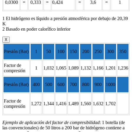
0,0300
=
0,333
=
0,424
=
3,6
=
1
1 El hidrógeno es líquido a presión atmosférica por debajo de 20,39
K
2 Basado en poder calorífico inferior
X
Presión (Bar)
1
50
100
150
200
250
300
350
Factor de
1
1,032
1,065
1,089
1,132
1,166
1,201
1,236
compresión
Presión (Bar)
400
500
600
700
800
900
1000
Factor de
1,272
1,344
1,416
1,489
1,560
1,632
1,702
compresión
Ejemplo de aplicación del factor de compresibilidad
: 1 botella (de
las convencionales) de 50 litros a 200 bar de hidrógeno contiene a