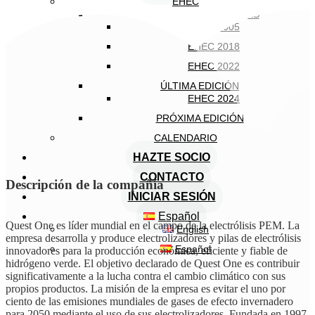
EHEC
EDICIONES ANTERIORES
EHEC 2005
EHEC 2018
EHEC 2022
ÚLTIMA EDICIÓN
EHEC 2024
PRÓXIMA EDICIÓN
CALENDARIO
HAZTE SOCIO
CONTACTO
Descripción de la compañía
INICIAR SESIÓN
Español
Quest One es líder mundial en el campo de la electrólisis PEM. La
English
empresa desarrolla y produce electrolizadores y pilas de electrólisis
Español
innovadores para la producción económica, eficiente y fiable de
hidrógeno verde. El objetivo declarado de Quest One es contribuir
significativamente a la lucha contra el cambio climático con sus
propios productos. La misión de la empresa es evitar el uno por
ciento de las emisiones mundiales de gases de efecto invernadero
para 2050 mediante el uso de sus electrolizadores. Fundada en 1997