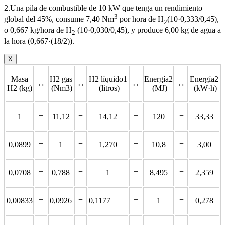
2.Una pila de combustible de 10 kW que tenga un rendimiento
3
global del 45%, consume 7,40 Nm
por hora de H
(10·0,333/0,45),
2
o 0,667 kg/hora de H
(10·0,030/0,45), y produce 6,00 kg de agua a
2
la hora (0,667·(18/2)).
X
Masa
H2 gas
H2 líquido1
Energía2
Energía2
↔
↔
↔
↔
H2 (kg)
(Nm3)
(litros)
(MJ)
(kW·h)
1
=
11,12
=
14,12
=
120
=
33,33
0,0899
=
1
=
1,270
=
10,8
=
3,00
0,0708
=
0,788
=
1
=
8,495
=
2,359
0,00833
=
0,0926
=
0,1177
=
1
=
0,278