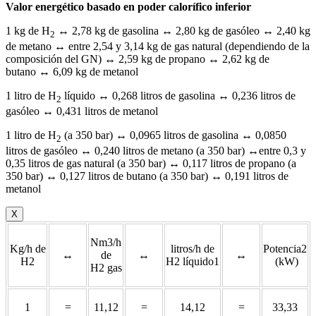
Valor energético basado en poder calorífico inferior
1 kg de H
↔ 2,78 kg de gasolina ↔ 2,80 kg de gasóleo ↔ 2,40 kg
2
de metano ↔ entre 2,54 y 3,14 kg de gas natural (dependiendo de la
composición del GN) ↔ 2,59 kg de propano ↔ 2,62 kg de
butano ↔ 6,09 kg de metanol
1 litro de H
líquido ↔ 0,268 litros de gasolina ↔ 0,236 litros de
2
gasóleo ↔ 0,431 litros de metanol
1 litro de H
(a 350 bar) ↔ 0,0965 litros de gasolina ↔ 0,0850
2
litros de gasóleo ↔ 0,240 litros de metano (a 350 bar) ↔entre 0,3 y
0,35 litros de gas natural (a 350 bar) ↔ 0,117 litros de propano (a
350 bar) ↔ 0,127 litros de butano (a 350 bar) ↔ 0,191 litros de
metanol
X
Nm3/h
Kg/h de
litros/h de
Potencia2
↔
de
↔
↔
H2
H2 líquido1
(kW)
H2 gas
1
=
11,12
=
14,12
=
33,33