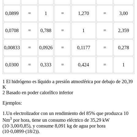
0,0899
=
1
=
1,270
=
3,00
0,0708
=
0,788
=
1
=
2,359
0,00833
=
0,0926
=
0,1177
=
0,278
0,0300
=
0,333
=
0,424
=
1
1 El hidrógeno es líquido a presión atmosférica por debajo de 20,39
K
2 Basado en poder calorífico inferior
Ejemplos:
1.Un electrolizador con un rendimiento del 85% que produzca 10
3
Nm
por hora, tiene un consumo eléctrico de 35,29 kW
(10·3,00/0,85), y consume 8,091 kg de agua por hora
(10·0,0899·(18/2)).