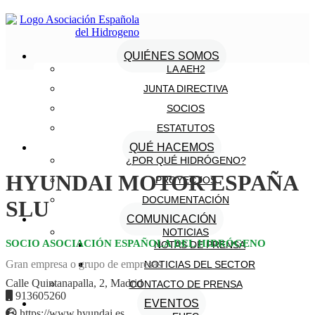
QUIÉNES SOMOS
LA AEH2
JUNTA DIRECTIVA
SOCIOS
ESTATUTOS
QUÉ HACEMOS
¿POR QUÉ HIDRÓGENO?
HYUNDAI MOTOR ESPAÑA
PROYECTOS
DOCUMENTACIÓN
SLU
COMUNICACIÓN
NOTICIAS
SOCIO ASOCIACIÓN ESPAÑOLA DEL HIDRÓGENO
NOTAS DE PRENSA
Gran empresa o grupo de empresas
NOTICIAS DEL SECTOR
Calle Quintanapalla, 2, Madrid
CONTACTO DE PRENSA
913605260
EVENTOS
https://www.hyundai.es