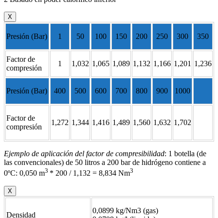
X
Presión (Bar)
1
50
100
150
200
250
300
350
Factor de
1
1,032
1,065
1,089
1,132
1,166
1,201
1,236
compresión
Presión (Bar)
400
500
600
700
800
900
1000
Factor de
1,272
1,344
1,416
1,489
1,560
1,632
1,702
compresión
Ejemplo de aplicación del factor de compresibilidad
: 1 botella (de
las convencionales) de 50 litros a 200 bar de hidrógeno contiene a
3
3
0ºC: 0,050 m
* 200 / 1,132 = 8,834 Nm
X
0,0899 kg/Nm3 (gas)
Densidad