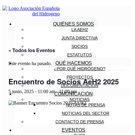
QUIÉNES SOMOS
LA AEH2
JUNTA DIRECTIVA
SOCIOS
« Todos los Eventos
ESTATUTOS
QUÉ HACEMOS
Este evento ha pasado.
¿POR QUÉ HIDRÓGENO?
PROYECTOS
Encuentro de Socios AeH2 2025
DOCUMENTACIÓN
5 junio, 2025 · 11:00 am
-
11:00 pm
COMUNICACIÓN
NOTICIAS
NOTAS DE PRENSA
NOTICIAS DEL SECTOR
CONTACTO DE PRENSA
EVENTOS