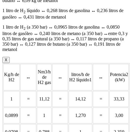
butano ↔ 6,09 kg de metanol
1 litro de H
líquido ↔ 0,268 litros de gasolina ↔ 0,236 litros de
2
gasóleo ↔ 0,431 litros de metanol
1 litro de H
(a 350 bar) ↔ 0,0965 litros de gasolina ↔ 0,0850
2
litros de gasóleo ↔ 0,240 litros de metano (a 350 bar) ↔entre 0,3 y
0,35 litros de gas natural (a 350 bar) ↔ 0,117 litros de propano (a
350 bar) ↔ 0,127 litros de butano (a 350 bar) ↔ 0,191 litros de
metanol
X
Nm3/h
Kg/h de
litros/h de
Potencia2
↔
de
↔
↔
H2
H2 líquido1
(kW)
H2 gas
1
=
11,12
=
14,12
=
33,33
0,0899
=
1
=
1,270
=
3,00
0,0708
=
0,788
=
1
=
2,359