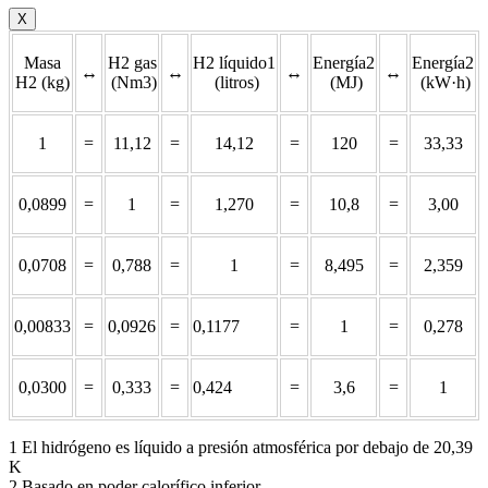
X
Masa
H2 gas
H2 líquido1
Energía2
Energía2
↔
↔
↔
↔
H2 (kg)
(Nm3)
(litros)
(MJ)
(kW·h)
1
=
11,12
=
14,12
=
120
=
33,33
0,0899
=
1
=
1,270
=
10,8
=
3,00
0,0708
=
0,788
=
1
=
8,495
=
2,359
0,00833
=
0,0926
=
0,1177
=
1
=
0,278
0,0300
=
0,333
=
0,424
=
3,6
=
1
1 El hidrógeno es líquido a presión atmosférica por debajo de 20,39
K
2 Basado en poder calorífico inferior