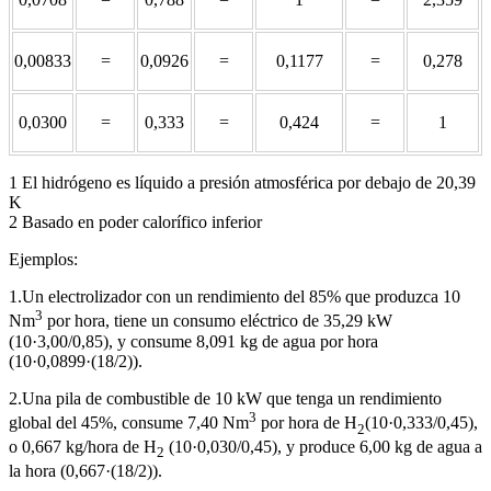
0,00833
=
0,0926
=
0,1177
=
0,278
0,0300
=
0,333
=
0,424
=
1
1 El hidrógeno es líquido a presión atmosférica por debajo de 20,39
K
2 Basado en poder calorífico inferior
Ejemplos:
1.Un electrolizador con un rendimiento del 85% que produzca 10
3
Nm
por hora, tiene un consumo eléctrico de 35,29 kW
(10·3,00/0,85), y consume 8,091 kg de agua por hora
(10·0,0899·(18/2)).
2.Una pila de combustible de 10 kW que tenga un rendimiento
3
global del 45%, consume 7,40 Nm
por hora de H
(10·0,333/0,45),
2
o 0,667 kg/hora de H
(10·0,030/0,45), y produce 6,00 kg de agua a
2
la hora (0,667·(18/2)).