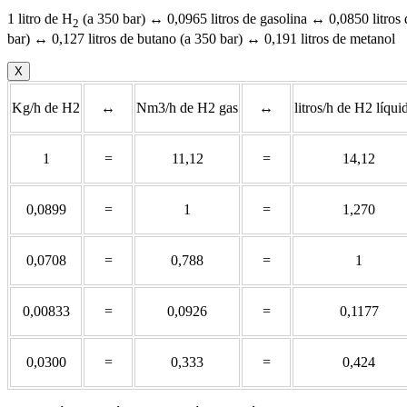
1 litro de H
(a 350 bar) ↔ 0,0965 litros de gasolina ↔ 0,0850 litros 
2
bar) ↔ 0,127 litros de butano (a 350 bar) ↔ 0,191 litros de metanol
X
Kg/h de H2
↔
Nm3/h de H2 gas
↔
litros/h de H2 líqui
1
=
11,12
=
14,12
0,0899
=
1
=
1,270
0,0708
=
0,788
=
1
0,00833
=
0,0926
=
0,1177
0,0300
=
0,333
=
0,424