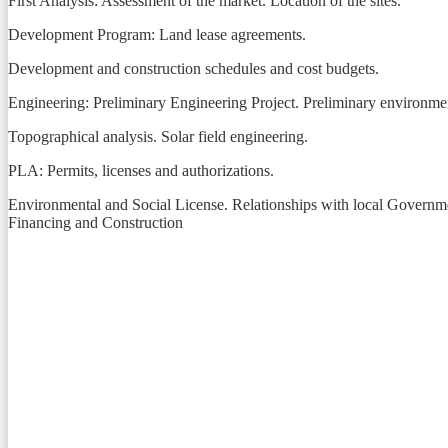
First Analysis: Assessment of the market. Location of the sites.
Development Program: Land lease agreements.
Development and construction schedules and cost budgets.
Engineering: Preliminary Engineering Project. Preliminary environmen
Topographical analysis. Solar field engineering.
PLA: Permits, licenses and authorizations.
Environmental and Social License. Relationships with local Governme
Financing and Construction