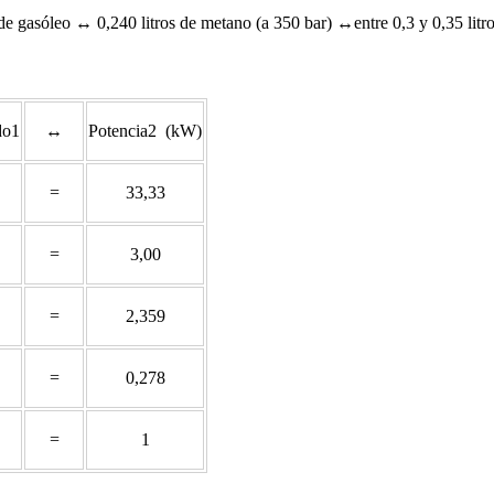
de gasóleo ↔ 0,240 litros de metano (a 350 bar) ↔entre 0,3 y 0,35 litro
do1
↔
Potencia2 (kW)
=
33,33
=
3,00
=
2,359
=
0,278
=
1