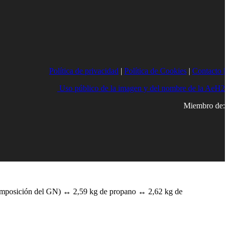
Política de privacidad
|
Política de Cookies
|
Contacto |
Uso público de la imagen y del nombre de la AeH2
Miembro de:
composición del GN) ↔ 2,59 kg de propano ↔ 2,62 kg de