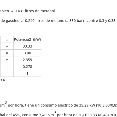
asóleo ↔ 0,431 litros de metanol
 de gasóleo ↔ 0,240 litros de metano (a 350 bar) ↔entre 0,3 y 0,35 l
↔
Potencia2 (kW)
=
33,33
=
3,00
=
2,359
=
0,278
=
1
9 K
3
 Nm
por hora, tiene un consumo eléctrico de 35,29 kW (10·3,00/0,85
3
obal del 45%, consume 7,40 Nm
por hora de H
(10·0,333/0,45), o 
2