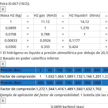
hora (0,667·(18/2)).
X
Masa H2 (kg)
↔
H2 gas (Nm3)
↔
H2 líquido1 (litros)
↔
1
=
11,12
=
14,12
=
0,0899
=
1
=
1,270
=
0,0708
=
0,788
=
1
=
0,00833
=
0,0926
=
0,1177
=
0,0300
=
0,333
=
0,424
=
1 El hidrógeno es líquido a presión atmosférica por debajo de 20,3
2 Basado en poder calorífico inferior
X
Presión (Bar)
1
50
100
150
200
250
300
35
Factor de compresión
1
1,032
1,065
1,089
1,132
1,166
1,201
1,2
Presión (Bar)
400
500
600
700
800
900
1000
Factor de compresión
1,272
1,344
1,416
1,489
1,560
1,632
1,702
Ejemplo de aplicación del factor de compresibilidad
: 1 botella (de la
X
0,0899 kg/Nm3 (gas)