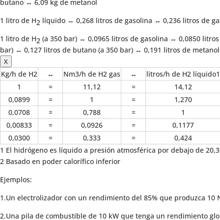
butano ↔ 6,09 kg de metanol
1 litro de H
líquido ↔ 0,268 litros de gasolina ↔ 0,236 litros de g
2
1 litro de H
(a 350 bar) ↔ 0,0965 litros de gasolina ↔ 0,0850 litros
2
bar) ↔ 0,127 litros de butano (a 350 bar) ↔ 0,191 litros de metanol
X
Kg/h de H2
↔
Nm3/h de H2 gas
↔
litros/h de H2 líquido1
1
=
11,12
=
14,12
0,0899
=
1
=
1,270
0,0708
=
0,788
=
1
0,00833
=
0,0926
=
0,1177
0,0300
=
0,333
=
0,424
1 El hidrógeno es líquido a presión atmosférica por debajo de 20,3
2 Basado en poder calorífico inferior
Ejemplos:
1.Un electrolizador con un rendimiento del 85% que produzca 10
2.Una pila de combustible de 10 kW que tenga un rendimiento gl