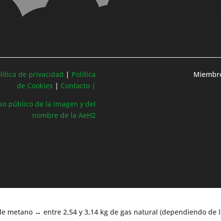
lítica de privacidad
|
Política
Miembro
de Cookies
|
Contacto |
so público de la imagen y del
nombre de la AeH2
de metano ↔ entre 2,54 y 3,14 kg de gas natural (dependiendo de 