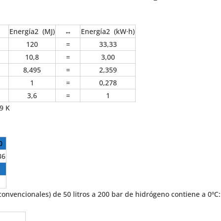
Energía2 (MJ)
↔
Energía2 (kW·h)
120
=
33,33
10,8
=
3,00
8,495
=
2,359
1
=
0,278
3,6
=
1
9 K
0
36
s convencionales) de 50 litros a 200 bar de hidrógeno contiene a 0ºC