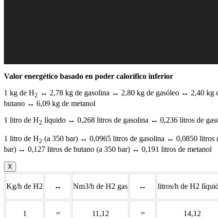
Valor energético basado en poder calorífico inferior
1 kg de H
↔ 2,78 kg de gasolina ↔ 2,80 kg de gasóleo ↔ 2,40 kg d
2
butano ↔ 6,09 kg de metanol
1 litro de H
líquido ↔ 0,268 litros de gasolina ↔ 0,236 litros de gas
2
1 litro de H
(a 350 bar) ↔ 0,0965 litros de gasolina ↔ 0,0850 litros 
2
bar) ↔ 0,127 litros de butano (a 350 bar) ↔ 0,191 litros de metanol
X
Kg/h de H2
↔
Nm3/h de H2 gas
↔
litros/h de H2 líqui
1
=
11,12
=
14,12