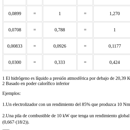
0,0899
=
1
=
1,270
0,0708
=
0,788
=
1
0,00833
=
0,0926
=
0,1177
0,0300
=
0,333
=
0,424
1 El hidrógeno es líquido a presión atmosférica por debajo de 20,39 
2 Basado en poder calorífico inferior
Ejemplos:
1.Un electrolizador con un rendimiento del 85% que produzca 10 Nm
2.Una pila de combustible de 10 kW que tenga un rendimiento glob
(0,667·(18/2)).