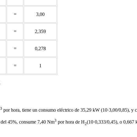
=
3,00
=
2,359
=
0,278
=
1
K
3
por hora, tiene un consumo eléctrico de 35,29 kW (10·3,00/0,85), y 
3
al del 45%, consume 7,40 Nm
por hora de H
(10·0,333/0,45), o 0,667 
2