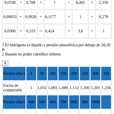
0,0708
=
0,788
=
1
=
8,495
=
2,359
0,00833
=
0,0926
=
0,1177
=
1
=
0,278
0,0300
=
0,333
=
0,424
=
3,6
=
1
1 El hidrógeno es líquido a presión atmosférica por debajo de 20,39
K
2 Basado en poder calorífico inferior
X
Presión (Bar)
1
50
100
150
200
250
300
350
Factor de
1
1,032
1,065
1,089
1,132
1,166
1,201
1,236
compresión
Presión (Bar)
400
500
600
700
800
900
1000