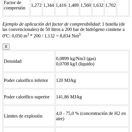
Factor de
1,272
1,344
1,416
1,489
1,560
1,632
1,702
compresión
Ejemplo de aplicación del factor de compresibilidad
: 1 botella (de
las convencionales) de 50 litros a 200 bar de hidrógeno contiene a
3
3
0ºC: 0,050 m
* 200 / 1,132 = 8,834 Nm
X
0,0899 kg/Nm3 (gas)
Densidad
0,0708 kg/l (liquido)
Poder calorífico inferior
120 MJ/kg
Poder calorífico superior
141,86 MJ/kg
4,0 - 75,0 % (concentración de H2 en
Límites de explosión
aire)