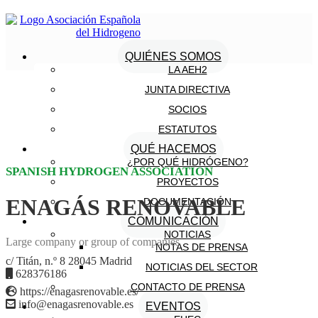
QUIÉNES SOMOS
LA AEH2
JUNTA DIRECTIVA
SOCIOS
ESTATUTOS
QUÉ HACEMOS
¿POR QUÉ HIDRÓGENO?
SPANISH HYDROGEN ASSOCIATION
PROYECTOS
ENAGÁS RENOVABLE
DOCUMENTACIÓN
COMUNICACIÓN
NOTICIAS
Large company or group of companies
NOTAS DE PRENSA
c/ Titán, n.º 8 28045 Madrid
NOTICIAS DEL SECTOR
628376186
CONTACTO DE PRENSA
https://enagasrenovable.es/
info@enagasrenovable.es
EVENTOS