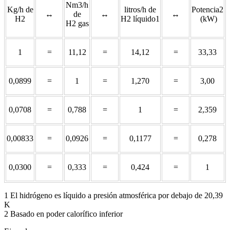
Nm3/h
Kg/h de
litros/h de
Potencia2
↔
de
↔
↔
H2
H2 líquido1
(kW)
H2 gas
1
=
11,12
=
14,12
=
33,33
0,0899
=
1
=
1,270
=
3,00
0,0708
=
0,788
=
1
=
2,359
0,00833
=
0,0926
=
0,1177
=
0,278
0,0300
=
0,333
=
0,424
=
1
1 El hidrógeno es líquido a presión atmosférica por debajo de 20,39
K
2 Basado en poder calorífico inferior