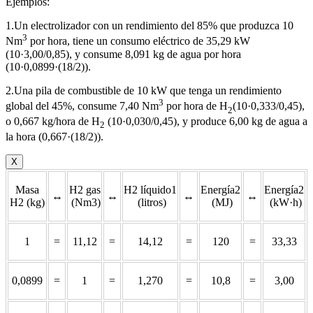
Ejemplos:
1.Un electrolizador con un rendimiento del 85% que produzca 10
3
Nm
por hora, tiene un consumo eléctrico de 35,29 kW
(10·3,00/0,85), y consume 8,091 kg de agua por hora
(10·0,0899·(18/2)).
2.Una pila de combustible de 10 kW que tenga un rendimiento
3
global del 45%, consume 7,40 Nm
por hora de H
(10·0,333/0,45),
2
o 0,667 kg/hora de H
(10·0,030/0,45), y produce 6,00 kg de agua a
2
la hora (0,667·(18/2)).
X
Masa
H2 gas
H2 líquido1
Energía2
Energía2
↔
↔
↔
↔
H2 (kg)
(Nm3)
(litros)
(MJ)
(kW·h)
1
=
11,12
=
14,12
=
120
=
33,33
0,0899
=
1
=
1,270
=
10,8
=
3,00