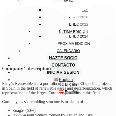
EHEC
EDICIONES ANTERIORES
EHEC 2005
EHEC 2018
EHEC 2022
ÚLTIMA EDICIÓN
EHEC 2024
PRÓXIMA EDICIÓN
CALENDARIO
HAZTE SOCIO
CONTACTO
Company’s description
INICIAR SESIÓN
English
Enagás Renovable has a portfolio of more than 30 specific projects
English
in Spain in the field of renewable gases and decarbonization, which
Español
represents one of the largest European platforms in this field.
Currently, its shareholding structure is made up of
Enagás (60%),
Hy24 -a joint venture formed by Ardian and FiveT