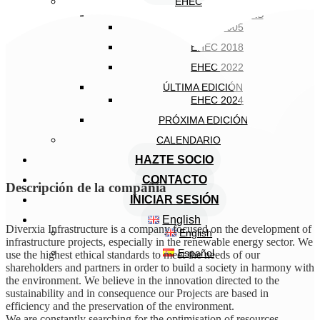
EHEC
EDICIONES ANTERIORES
EHEC 2005
EHEC 2018
EHEC 2022
ÚLTIMA EDICIÓN
EHEC 2024
PRÓXIMA EDICIÓN
CALENDARIO
HAZTE SOCIO
CONTACTO
Descripción de la compañía
INICIAR SESIÓN
English
Diverxia Infrastructure is a company focused on the development of
English
infrastructure projects, especially in the renewable energy sector. We
Español
use the highest ethical standards to meet the needs of our
shareholders and partners in order to build a society in harmony with
the environment. We believe in the innovation directed to the
sustainability and in consequence our Projects are based in
efficiency and the preservation of the environment.
We are constantly searching for the optimisation of resources,