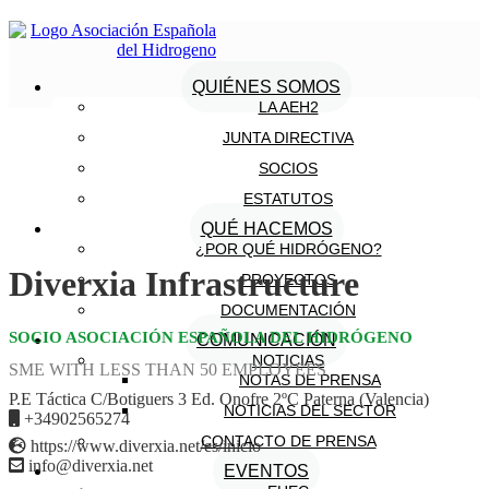
QUIÉNES SOMOS
LA AEH2
JUNTA DIRECTIVA
SOCIOS
ESTATUTOS
QUÉ HACEMOS
¿POR QUÉ HIDRÓGENO?
Diverxia Infrastructure
PROYECTOS
DOCUMENTACIÓN
SOCIO ASOCIACIÓN ESPAÑOLA DEL HIDRÓGENO
COMUNICACIÓN
NOTICIAS
SME WITH LESS THAN 50 EMPLOYEES
NOTAS DE PRENSA
P.E Táctica C/Botiguers 3 Ed. Onofre 2ºC Paterna (Valencia)
NOTICIAS DEL SECTOR
+34902565274
CONTACTO DE PRENSA
https://www.diverxia.net/es/inicio
info@diverxia.net
EVENTOS